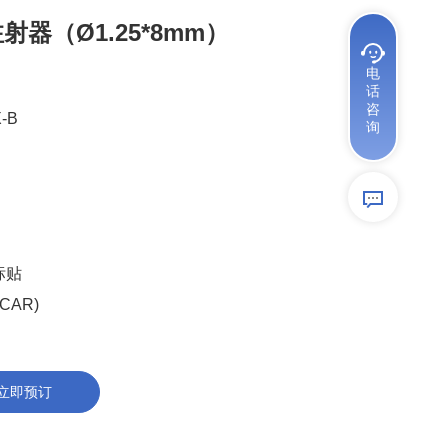
射器（Ø1.25*8mm）
电
话
咨
-B
询
标贴
AR)
立即预订